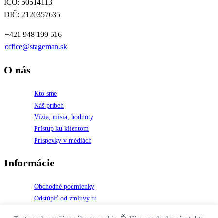
IČO: 50514113
DIČ: 2120357635
+421 948 199 516
office@stageman.sk
O nás
Kto sme
Náš príbeh
Vízia, misia, hodnoty
Prístup ku klientom
Príspevky v médiách
Informácie
Obchodné podmienky
Odstúpiť od zmluvy tu
Reklamačný formulár