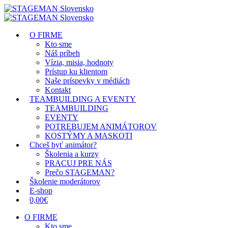
O FIRME
Kto sme
Náš príbeh
Vízia, misia, hodnoty
Prístup ku klientom
Naše príspevky v médiách
Kontakt
TEAMBUILDING A EVENTY
TEAMBUILDING
EVENTY
POTREBUJEM ANIMÁTOROV
KOSTÝMY A MASKOTI
Chceš byť animátor?
Školenia a kurzy
PRACUJ PRE NÁS
Prečo STAGEMAN?
Školenie moderátorov
E-shop
0,00€
O FIRME
Kto sme