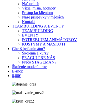
Náš príbeh
Vízia, misia, hodnoty
Prístup ku klientom
Naše príspevky v médiách
Kontakt
TEAMBUILDING A EVENTY
TEAMBUILDING
EVENTY
POTREBUJEM ANIMÁTOROV
KOSTÝMY A MASKOTI
Chceš byť animátor?
Školenia a kurzy
PRACUJ PRE NÁS
Prečo STAGEMAN?
Školenie moderátorov
E-shop
0,00€