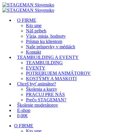
O FIRME
Kto sme
Náš príbeh
Vízia, misia, hodnoty
Prístup ku klientom
Naše príspevky v médiách
Kontakt
TEAMBUILDING A EVENTY
TEAMBUILDING
EVENTY
POTREBUJEM ANIMÁTOROV
KOSTÝMY A MASKOTI
Chceš byť animátor?
Školenia a kurzy
PRACUJ PRE NÁS
Prečo STAGEMAN?
Školenie moderátorov
E-shop
0,00€
O FIRME
Kto sme