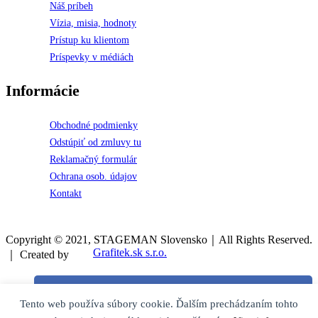
Náš príbeh
Vízia, misia, hodnoty
Prístup ku klientom
Príspevky v médiách
Informácie
Obchodné podmienky
Odstúpiť od zmluvy tu
Reklamačný formulár
Ochrana osob. údajov
Kontakt
Copyright © 2021, STAGEMAN Slovensko｜All Rights Reserved.
Grafitek.sk s.r.o.
｜
Created by
Tento web používa súbory cookie. Ďalším prechádzaním tohto