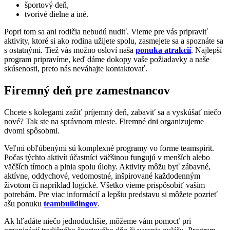
športový deň,
tvorivé dielne a iné.
Popri tom sa ani rodičia nebudú nudiť. Vieme pre vás pripraviť
aktivity, ktoré si ako rodina užijete spolu, zasmejete sa a spoznáte sa
s ostatnými. Tiež vás možno osloví naša
ponuka atrakcií
. Najlepší
program pripravíme, keď dáme dokopy vaše požiadavky a naše
skúsenosti, preto nás neváhajte kontaktovať.
Firemný deň pre zamestnancov
Chcete s kolegami zažiť príjemný deň, zabaviť sa a vyskúšať niečo
nové? Tak ste na správnom mieste. Firemné dni organizujeme
dvomi spôsobmi.
Veľmi obľúbenými sú komplexné programy vo forme teamspirit.
Počas týchto aktivít účastníci väčšinou fungujú v menších alebo
väčších tímoch a plnia spolu úlohy. Aktivity môžu byť zábavné,
aktívne, oddychové, vedomostné, inšpirované každodenným
životom či napríklad logické. Všetko vieme prispôsobiť vašim
potrebám. Pre viac informácií a lepšiu predstavu si môžete pozrieť
ašu ponuku
teambuildingov
.
Ak hľadáte niečo jednoduchšie, môžeme vám pomocť pri