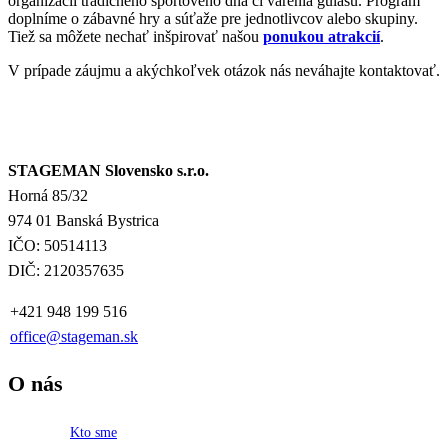
organizácií tradičného športového dňa či varenia gulášu. Program
doplníme o zábavné hry a súťaže pre jednotlivcov alebo skupiny.
Tiež sa môžete nechať inšpirovať našou
ponukou atrakcií
.
V prípade záujmu a akýchkoľvek otázok nás neváhajte kontaktovať.
STAGEMAN Slovensko s.r.o.
Horná 85/32
974 01 Banská Bystrica
IČO: 50514113
DIČ: 2120357635
+421 948 199 516
office@stageman.sk
O nás
Kto sme