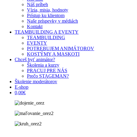
Náš príbeh
Vízia, misia, hodnoty
Prístup ku klientom
Naše príspevky v médiách
Kontakt
TEAMBUILDING A EVENTY
TEAMBUILDING
EVENTY
POTREBUJEM ANIMÁTOROV
KOSTÝMY A MASKOTI
Chceš byť animátor?
Školenia a kurzy
PRACUJ PRE NÁS
Prečo STAGEMAN?
Školenie moderátorov
E-shop
0,00€