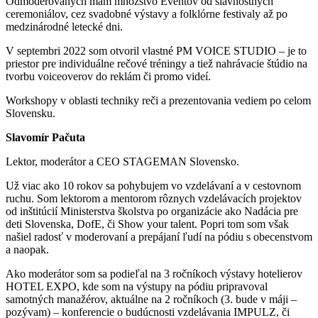
Odmoderovanych mám množstvo Eventov od slávnostných
ceremoniálov, cez svadobné výstavy a folklórne festivaly až po
medzinárodné letecké dni.
V septembri 2022 som otvoril vlastné PM VOICE STUDIO – je to
priestor pre individuálne rečové tréningy a tiež nahrávacie štúdio na
tvorbu voiceoverov do reklám či promo videí.
Workshopy v oblasti techniky reči a prezentovania vediem po celom
Slovensku.
Slavomír Pačuta
Lektor, moderátor a CEO STAGEMAN Slovensko.
Už viac ako 10 rokov sa pohybujem vo vzdelávaní a v cestovnom
ruchu. Som lektorom a mentorom rôznych vzdelávacích projektov
od inštitúcií Ministerstva školstva po organizácie ako Nadácia pre
deti Slovenska, DofE, či Show your talent. Popri tom som však
našiel radosť v moderovaní a prepájaní ľudí na pódiu s obecenstvom
a naopak.
Ako moderátor som sa podieľal na 3 ročníkoch výstavy hotelierov
HOTEL EXPO, kde som na výstupy na pódiu pripravoval
samotných manažérov, aktuálne na 2 ročníkoch (3. bude v máji –
pozývam) – konferencie o budúcnosti vzdelávania IMPULZ, či