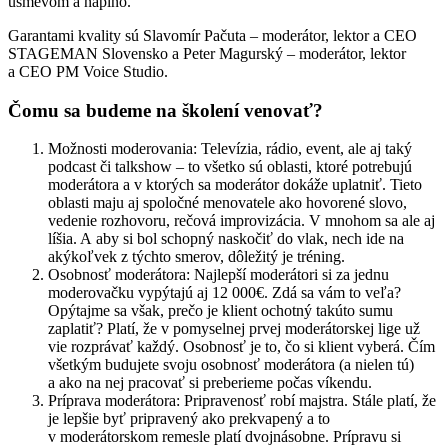
úsmevom a naplno.
Garantami kvality sú Slavomír Pačuta – moderátor, lektor a CEO
STAGEMAN Slovensko a Peter Magurský – moderátor, lektor
a CEO PM Voice Studio.
Čomu sa budeme na školení venovať?
Možnosti moderovania: Televízia, rádio, event, ale aj taký
podcast či talkshow – to všetko sú oblasti, ktoré potrebujú
moderátora a v ktorých sa moderátor dokáže uplatniť. Tieto
oblasti maju aj spoločné menovatele ako hovorené slovo,
vedenie rozhovoru, rečová improvizácia. V mnohom sa ale aj
líšia. A aby si bol schopný naskočiť do vlak, nech ide na
akýkoľvek z týchto smerov, dôležitý je tréning.
Osobnosť moderátora: Najlepší moderátori si za jednu
moderovačku vypýtajú aj 12 000€. Zdá sa vám to veľa?
Opýtajme sa však, prečo je klient ochotný takúto sumu
zaplatiť? Platí, že v pomyselnej prvej moderátorskej lige už
vie rozprávať každý. Osobnosť je to, čo si klient vyberá. Čím
všetkým budujete svoju osobnosť moderátora (a nielen tú)
a ako na nej pracovať si preberieme počas víkendu.
Príprava moderátora: Pripravenosť robí majstra. Stále platí, že
je lepšie byť pripravený ako prekvapený a to
v moderátorskom remesle platí dvojnásobne. Prípravu si