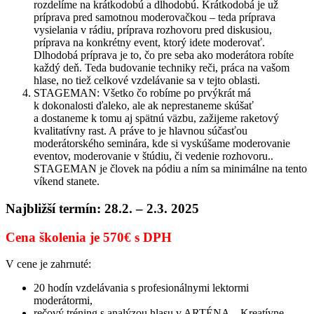
rozdelíme na krátkodobú a dlhodobú. Krátkodobá je už
príprava pred samotnou moderovačkou – teda príprava
vysielania v rádiu, príprava rozhovoru pred diskusiou,
príprava na konkrétny event, ktorý idete moderovať.
Dlhodobá príprava je to, čo pre seba ako moderátora robíte
každý deň. Teda budovanie techniky reči, práca na vašom
hlase, no tiež celkové vzdelávanie sa v tejto oblasti.
STAGEMAN: Všetko čo robíme po prvýkrát má
k dokonalosti ďaleko, ale ak neprestaneme skúšať
a dostaneme k tomu aj spätnú väzbu, zažijeme raketový
kvalitatívny rast. A práve to je hlavnou súčasťou
moderátorského seminára, kde si vyskúšame moderovanie
eventov, moderovanie v štúdiu, či vedenie rozhovoru..
STAGEMAN je človek na pódiu a ním sa minimálne na tento
víkend stanete.
Najbližší termín: 28.2. – 2.3. 2025
Cena školenia je 570€ s DPH
V cene je zahrnuté:
20 hodín vzdelávania s profesionálnymi lektormi
moderátormi,
rečový tréning s analýzou hlasu v ARTÉNA – Kreatívne