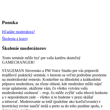
Ponuka
Hľadáte moderátora?
Školenia a kurzy
Školenie moderátorov
Tento seminár môže byť pre vašu kariéru skutočný
GAMECHANGER!
STAGEMAN Slovensko a PM Voice Studio pre vás pripravili
trojdňový praktický seminár, v ktorom sa veľmi podrobne pozrieme
na moderátorské remeslo. Konkrétne na dlhodobú a krátkodobú
prípravu moderátora, na rôzne oblasti, kde moderátor môže nájsť
svoje uplatnenie, ukážeme vám, čo všetko vytvára vašu
moderátorskú osobnosť – resp. čo môže zvýšiť vašu trhovú hodnotu
a v neposlednom rade – všetko si to budeme v praxi skúšať
a trénovať. Moderovanie sa totiž (podobne ako korčuľovanie) v
teoretickej rovine naučiť nedá a preto sa do toho pustíme spolu, s