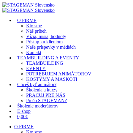
O FIRME
Kto sme
Náš príbeh
Vízia, misia, hodnoty
Prístup ku klientom
Naše príspevky v médiách
Kontakt
TEAMBUILDING A EVENTY
TEAMBUILDING
EVENTY
POTREBUJEM ANIMÁTOROV
KOSTÝMY A MASKOTI
Chceš byť animátor?
Školenia a kurzy
PRACUJ PRE NÁS
Prečo STAGEMAN?
Školenie moderátorov
E-shop
0,00€
O FIRME
Kto sme