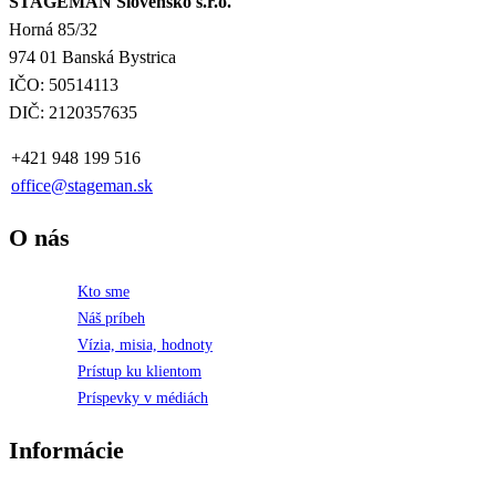
STAGEMAN Slovensko s.r.o.
Horná 85/32
974 01 Banská Bystrica
IČO: 50514113
DIČ: 2120357635
+421 948 199 516
office@stageman.sk
O nás
Kto sme
Náš príbeh
Vízia, misia, hodnoty
Prístup ku klientom
Príspevky v médiách
Informácie