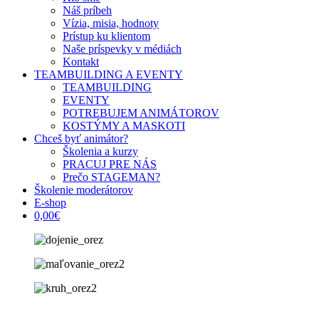
Náš príbeh
Vízia, misia, hodnoty
Prístup ku klientom
Naše príspevky v médiách
Kontakt
TEAMBUILDING A EVENTY
TEAMBUILDING
EVENTY
POTREBUJEM ANIMÁTOROV
KOSTÝMY A MASKOTI
Chceš byť animátor?
Školenia a kurzy
PRACUJ PRE NÁS
Prečo STAGEMAN?
Školenie moderátorov
E-shop
0,00€